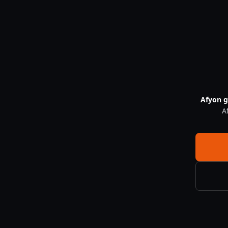
Bolvadin Güvenlik Sistemleri — CNF Güvenlik
Afyon g
A