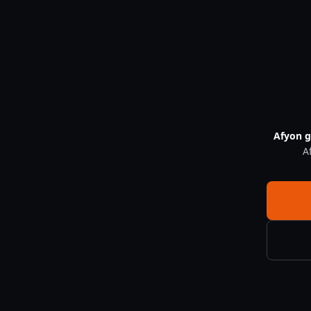
Ptz Kamera Nedir — CNF Güvenlik
Afyon g
A