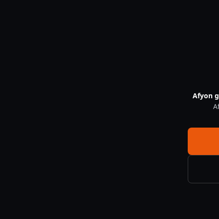
Guvenlik Kamerasi Ne Kadar Elektrik Harcar — CNF Güvenlik
Afyon g
A