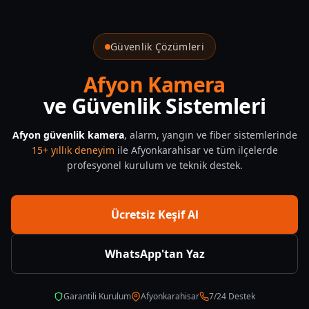
Guvenlik Kamerasi Kac Gun Kayit Yapar — CNF Güvenlik
Güvenlik Çözümleri
Afyon Kamera
ve Güvenlik Sistemleri
Afyon güvenlik kamera
, alarm, yangın ve fiber sistemlerinde
15+ yıllık deneyim
ile Afyonkarahisar ve tüm ilçelerde
profesyonel kurulum ve teknik destek.
Ücretsiz Keşif Al
WhatsApp'tan Yaz
Garantili Kurulum
Afyonkarahisar
7/24 Destek