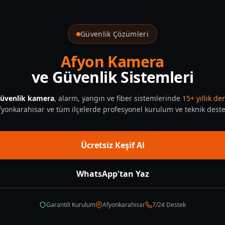
lik
Güvenlik Çözümleri
Afyon Kamera
ve Güvenlik Sistemleri
üvenlik kamera
, alarm, yangın ve fiber sistemlerinde
15+ yıllık d
fyonkarahisar ve tüm ilçelerde profesyonel kurulum ve teknik deste
Ücretsiz Keşif Al
WhatsApp'tan Yaz
Garantili Kurulum
Afyonkarahisar
7/24 Destek