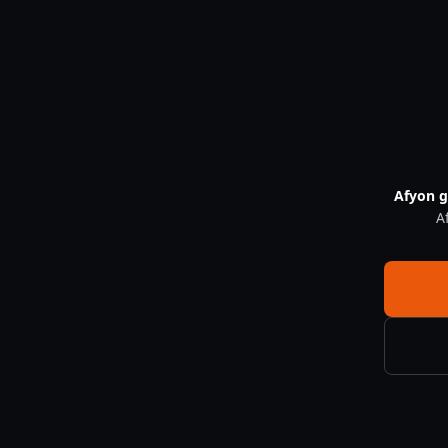
Afyonkarahisar Is Yeri Kamera Guvenligi 7 Kural — CNF Güven
Afyon g
A