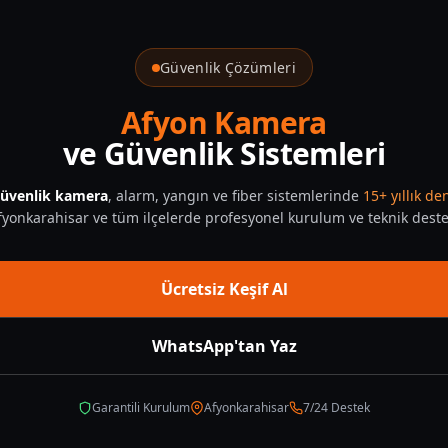
enlik
Güvenlik Çözümleri
Afyon Kamera
ve Güvenlik Sistemleri
üvenlik kamera
, alarm, yangın ve fiber sistemlerinde
15+ yıllık d
fyonkarahisar ve tüm ilçelerde profesyonel kurulum ve teknik deste
Ücretsiz Keşif Al
WhatsApp'tan Yaz
Garantili Kurulum
Afyonkarahisar
7/24 Destek