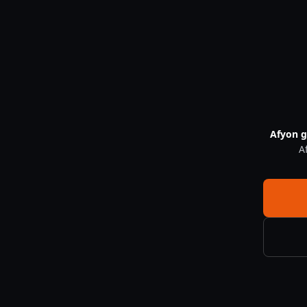
Afyon Kamera Sistemleri Bolgenize Ozel Cozumler — CNF Güv
Afyon g
A