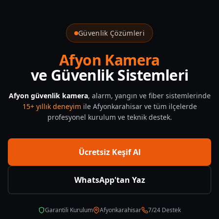
25/Eviniz Icin Guvenlik Sistemi Almadan Once Dikkat Etmeniz
Güvenlik Çözümleri
Afyon Kamera
ve Güvenlik Sistemleri
Afyon güvenlik kamera
, alarm, yangın ve fiber sistemlerinde
15+ yıllık deneyim
ile Afyonkarahisar ve tüm ilçelerde
profesyonel kurulum ve teknik destek.
Ücretsiz Keşif Al
WhatsApp'tan Yaz
Garantili Kurulum
Afyonkarahisar
7/24 Destek