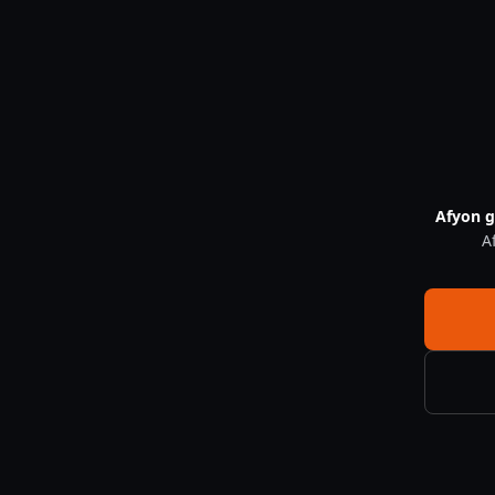
17/Ip Kamera Nedir — CNF Güvenlik
Afyon g
A